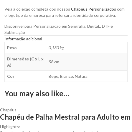
quantity
Veja a coleção completa dos nossos
Chapéus Personalizados
com
o logotipo da empresa para reforçar a identidade corporativa.
Disponível para Personalização em Serigrafia, DigitaL, DTF e
Sublimação
Informação adicional
Peso
0,130 kg
Dimensões (C x L x
58 cm
A)
Cor
Bege, Branco, Natura
You may also like…
Chapéus
Chapéu de Palha Mestral para Adulto em 
Highlights: