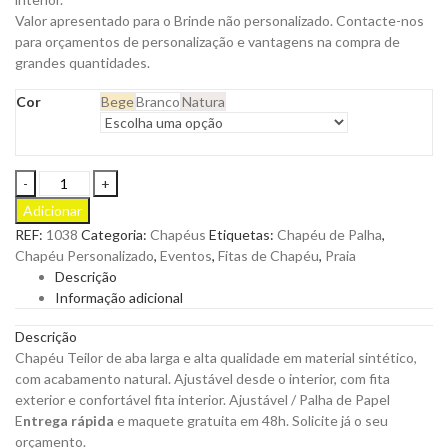
Valor apresentado para o Brinde não personalizado. Contacte-nos
para orçamentos de personalização e vantagens na compra de
grandes quantidades.
Cor
Bege
Branco
Natura
Chapéu
Teilor
Adicionar
com
REF:
1038
Categoria:
Chapéus
Etiquetas:
Chapéu de Palha
,
Aba
Chapéu Personalizado
,
Eventos
,
Fitas de Chapéu
,
Praia
Larga
Descrição
de
Informação adicional
Alta
Qualidade
Descrição
em
Chapéu Teilor de aba larga e alta qualidade em material sintético,
Material
com acabamento natural. Ajustável desde o interior, com fita
Sintético
exterior e confortável fita interior.
Ajustável /
Palha de Papel
para
E
ntrega rápida
e maquete gratuita em 48h. Solicite já o seu
Personalizar
orçamento.