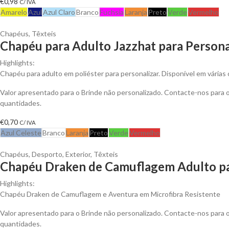
€
0,98
C/ IVA
Amarelo
Azul
Azul Claro
Branco
Fuchsia
Laranja
Preto
Verde
Vermelho
Chapéus
,
Têxteis
Chapéu para Adulto Jazzhat para Persona
Highlights:
Chapéu para adulto em poliéster para personalizar. Disponível em várias 
Valor apresentado para o Brinde não personalizado. Contacte-nos para
quantidades.
€
0,70
C/ IVA
Azul Celeste
Branco
Laranja
Preto
Verde
Vermelho
Chapéus
,
Desporto
,
Exterior
,
Têxteis
Chapéu Draken de Camuflagem Adulto pa
Highlights:
Chapéu Draken de Camuflagem e Aventura em Microfibra Resistente
Valor apresentado para o Brinde não personalizado. Contacte-nos para
quantidades.