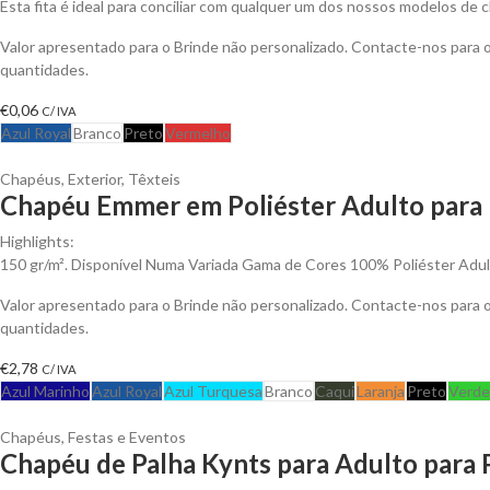
Esta fita é ideal para conciliar com qualquer um dos nossos modelos de 
Valor apresentado para o Brinde não personalizado. Contacte-nos para
quantidades.
€
0,06
C/ IVA
Azul Royal
Branco
Preto
Vermelho
Chapéus
,
Exterior
,
Têxteis
Chapéu Emmer em Poliéster Adulto para 
Highlights:
150 gr/m². Disponível Numa Variada Gama de Cores 100% Poliéster Adu
Valor apresentado para o Brinde não personalizado. Contacte-nos para
quantidades.
€
2,78
C/ IVA
Azul Marinho
Azul Royal
Azul Turquesa
Branco
Caqui
Laranja
Preto
Verde
Chapéus
,
Festas e Eventos
Chapéu de Palha Kynts para Adulto para 