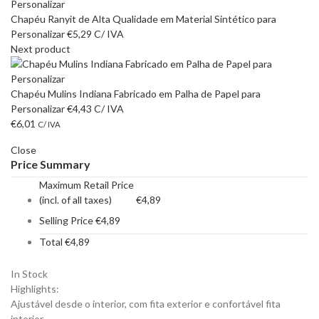
Chapéu Ranyit de Alta Qualidade em Material Sintético para
Personalizar
€
5,29
C/ IVA
Next product
Chapéu Mulins Indiana Fabricado em Palha de Papel para
Personalizar
€
4,43
C/ IVA
€
6,01
C/ IVA
Close
Price Summary
Maximum Retail Price
(incl. of all taxes)
€
4,89
Selling Price
€
4,89
Total
€
4,89
In Stock
Highlights:
Ajustável desde o interior, com fita exterior e confortável fita
interior.