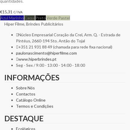
quantidades.
€
15,31
C/ IVA
Azul Marinho
Caqui
Preto
Verde Pastel
Hiper Filme, Brindes Publicitários
Núcleo Empresarial Coração da Crel, Arm. Q. - Estrada de
Pintéus, 2660-194 Sto. Antão do Tojal
+351 21 931 88 49 (chamada para rede fixa nacional)
paulonascimento@hiperfilme.com
www.hiperbrindes.pt
Seg - Sex / 9:00 - 13:00 - 14:00 - 18:00
INFORMAÇÕES
Sobre Nós
Contactos
Catálogo Online
Termos e Condições
DESTAQUE
Ecológicos