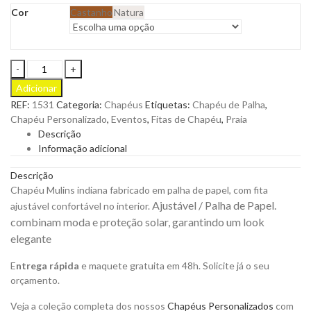
Cor
Castanho
Natura
Chapéu
Mulins
Adicionar
Indiana
REF:
1531
Categoria:
Chapéus
Etiquetas:
Chapéu de Palha
,
Fabricado
Chapéu Personalizado
,
Eventos
,
Fitas de Chapéu
,
Praia
em
Descrição
Palha
Informação adicional
de
Papel
Descrição
para
Chapéu Mulins indiana fabricado em palha de papel, com fita
Personalizar
Ajustável /
Palha de Papel.
ajustável confortável no interior.
quantity
combinam moda e proteção solar, garantindo um look
elegante
E
ntrega rápida
e maquete gratuita em 48h. Solicite já o seu
orçamento.
Veja a coleção completa dos nossos
Chapéus Personalizados
com