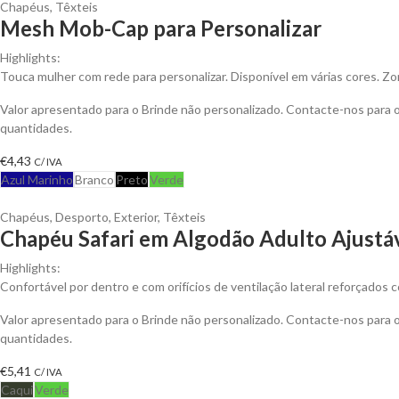
Chapéus
,
Têxteis
Mesh Mob-Cap para Personalizar
Highlights:
Touca mulher com rede para personalizar. Disponível em várias cores. Zon
Valor apresentado para o Brinde não personalizado. Contacte-nos para
quantidades.
€
4,43
C/ IVA
Azul Marinho
Branco
Preto
Verde
Chapéus
,
Desporto
,
Exterior
,
Têxteis
Chapéu Safari em Algodão Adulto Ajustáv
Highlights:
Confortável por dentro e com orifícios de ventilação lateral reforçados 
Valor apresentado para o Brinde não personalizado. Contacte-nos para
quantidades.
€
5,41
C/ IVA
Caqui
Verde