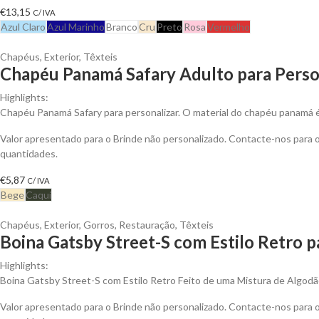
€
13,15
C/ IVA
Azul Claro
Azul Marinho
Branco
Cru
Preto
Rosa
Vermelho
Chapéus
,
Exterior
,
Têxteis
Chapéu Panamá Safary Adulto para Perso
Highlights:
Chapéu Panamá Safary para personalizar. O material do chapéu panamá
Valor apresentado para o Brinde não personalizado. Contacte-nos para
quantidades.
€
5,87
C/ IVA
Bege
Caqui
Chapéus
,
Exterior
,
Gorros
,
Restauração
,
Têxteis
Boina Gatsby Street-S com Estilo Retro p
Highlights:
Boina Gatsby Street-S com Estilo Retro Feito de uma Mistura de Algodã
Valor apresentado para o Brinde não personalizado. Contacte-nos para