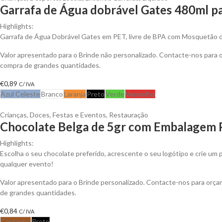
Garrafa de Água dobrável Gates 480ml pa
Highlights:
Garrafa de Água Dobrável Gates em PET, livre de BPA com Mosquetão 
Valor apresentado para o Brinde não personalizado. Contacte-nos para
compra de grandes quantidades.
€
0,89
C/ IVA
Azul Celeste
Branco
Laranja
Preto
Verde
Vermelho
Crianças
,
Doces
,
Festas e Eventos
,
Restauração
Chocolate Belga de 5gr com Embalagem 
Highlights:
Escolha o seu chocolate preferido, acrescente o seu logótipo e crie um 
qualquer evento!
Valor apresentado para o Brinde personalizado. Contacte-nos para orç
de grandes quantidades.
€
0,84
C/ IVA
Castanho
Preto