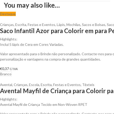
You may also like…
Destaque
Crianças
,
Escrita
,
Festas e Eventos
,
Lápis
,
Mochilas, Sacos e Bolsas
,
Sac
Saco Infantil Azor para Colorir em para P
Highlights:
Inclui 5 lápis de Cera em Cores Variadas.
Valor apresentado para o Brinde não personalizado. Contacte-nos para
personalização e vantagens na compra de grandes quantidades.
€
0,37
C/ IVA
Branco
Avental
,
Crianças
,
Escola
,
Escrita
,
Festas e Eventos
,
Têxteis
Avental Mayfil de Criança para Colorir pa
Highlights:
Avental Mayfil de Criança Tecido em Non-Woven RPET
Valor apresentado para o Brinde não personalizado. Contacte-nos para