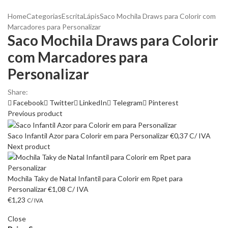
Home
Categorias
Escrita
Lápis
Saco Mochila Draws para Colorir com
Marcadores para Personalizar
Saco Mochila Draws para Colorir
com Marcadores para
Personalizar
Share:
Facebook
Twitter
LinkedIn
Telegram
Pinterest
Previous product
Saco Infantil Azor para Colorir em para Personalizar
€
0,37
C/ IVA
Next product
Mochila Taky de Natal Infantil para Colorir em Rpet para
Personalizar
€
1,08
C/ IVA
€
1,23
C/ IVA
Close