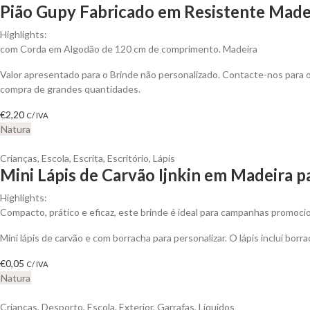
Pião Gupy Fabricado em Resistente Madei
Highlights:
com Corda em Algodão de 120 cm de comprimento. Madeira
Valor apresentado para o Brinde não personalizado. Contacte-nos para
compra de grandes quantidades.
€
2,20
C/ IVA
Natura
Crianças
,
Escola
,
Escrita
,
Escritório
,
Lápis
Mini Lápis de Carvão Ijnkin em Madeira p
Highlights:
Compacto, prático e eficaz, este brinde é ideal para campanhas promoci
Mini lápis de carvão e com borracha para personalizar. O lápis incluí borr
€
0,05
C/ IVA
Natura
Crianças
,
Desporto
,
Escola
,
Exterior
,
Garrafas
,
Líquidos