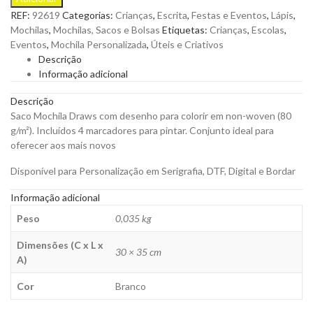
Draws
REF:
92619
Categorias:
Crianças
,
Escrita
,
Festas e Eventos
,
Lápis
,
para
Mochilas
,
Mochilas, Sacos e Bolsas
Etiquetas:
Crianças
,
Escolas
,
Colorir
Eventos
,
Mochila Personalizada
,
Úteis e Criativos
com
Descrição
Marcadores
Informação adicional
para
Personalizar
Descrição
quantity
Saco Mochila Draws com desenho para colorir em non-woven (80
g/m²). Incluídos 4 marcadores para pintar. Conjunto ideal para
oferecer aos mais novos
Disponível para Personalização em Serigrafia, DTF, Digital e Bordar
Informação adicional
Peso
0,035 kg
Dimensões (C x L x
30 × 35 cm
A)
Cor
Branco